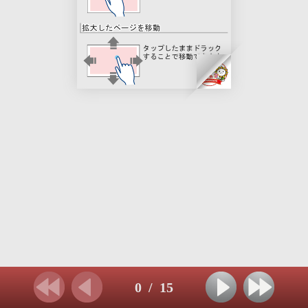
0
/
15