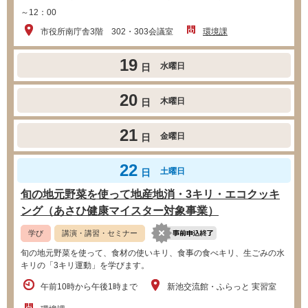
～12：00
市役所南庁舎3階 302・303会議室
環境課
19
水曜日
日
20
木曜日
日
21
金曜日
日
22
土曜日
日
旬の地元野菜を使って地産地消・3キリ・エコクッキ
ング（あさひ健康マイスター対象事業）
学び
講演・講習・セミナー
旬の地元野菜を使って、食材の使いキリ、食事の食べキリ、生ごみの水
キリの「3キリ運動」を学びます。
午前10時から午後1時まで
新池交流館・ふらっと 実習室