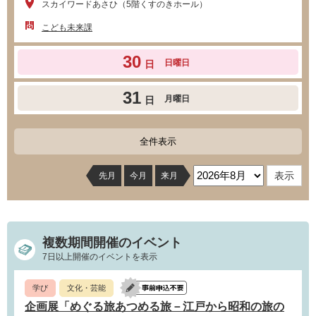
スカイワードあさひ（5階くすのきホール）
こども未来課
30
日曜日
日
31
月曜日
日
全件表示
先月
今月
来月
複数期間開催のイベント
7日以上開催のイベントを表示
学び
文化・芸能
企画展「めぐる旅あつめる旅－江戸から昭和の旅の