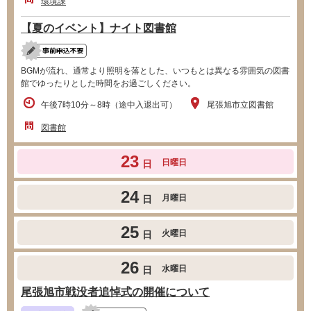
環境課
【夏のイベント】ナイト図書館
BGMが流れ、通常より照明を落とした、いつもとは異なる雰囲気の図書
館でゆったりとした時間をお過ごしください。
午後7時10分～8時（途中入退出可）
尾張旭市立図書館
図書館
23
日曜日
日
24
月曜日
日
25
火曜日
日
26
水曜日
日
尾張旭市戦没者追悼式の開催について