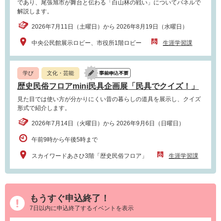
であり、尾張旭市が舞台と伝わる「白山林の戦い」についてパネルで
解説します。
2026年7月11日（土曜日）から 2026年8月19日（水曜日）
中央公民館展示ロビー、市役所1階ロビー
生涯学習課
学び
文化・芸能
歴史民俗フロアmini民具企画展「民具でクイズ！」
見た目では使い方が分かりにくい昔の暮らしの道具を展示し、クイズ
形式で紹介します。
2026年7月14日（火曜日）から 2026年9月6日（日曜日）
午前9時から午後5時まで
スカイワードあさひ3階「歴史民俗フロア」
生涯学習課
もうすぐ申込終了！
7日以内に申込終了するイベントを表示