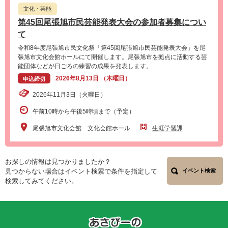
文化・芸能
第45回尾張旭市民芸能発表大会の参加者募集につい
て
令和8年度尾張旭市民文化祭「第45回尾張旭市民芸能発表大会」を尾
張旭市文化会館ホールにて開催します。尾張旭市を拠点に活動する芸
能団体などが日ごろの練習の成果を発表します。
2026年8月13日 （木曜日）
申込締切
2026年11月3日（火曜日）
午前10時から午後5時頃まで（予定）
尾張旭市文化会館 文化会館ホール
生涯学習課
お探しの情報は見つかりましたか？
見つからない場合はイベント検索で条件を指定して
イベント検索
検索してみてください。
あ
さ