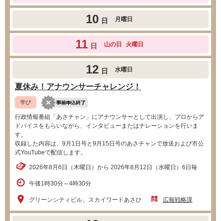
10
月曜日
日
11
山の日
火曜日
日
12
水曜日
日
夏休み！アナウンサーチャレンジ！
学び
行政情報番組「あさチャン」にアナウンサーとして出演し、プロからア
ドバイスをもらいながら、インタビューまたはナレーションを行いま
す。
収録した内容は、9月1日号と9月15日号のあさチャンで放送および市公
式YouTubeで配信します。
2026年8月6日（木曜日）から 2026年8月12日（水曜日）6日毎
午後1時30分～4時30分
​グリーンシティビル、スカイワードあさひ
広報戦略課