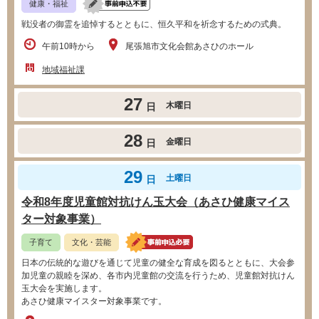
健康・福祉
戦没者の御霊を追悼するとともに、恒久平和を祈念するための式典。
午前10時から
尾張旭市文化会館あさひのホール
地域福祉課
27
木曜日
日
28
金曜日
日
29
土曜日
日
令和8年度児童館対抗けん玉大会（あさひ健康マイス
ター対象事業）
子育て
文化・芸能
日本の伝統的な遊びを通じて児童の健全な育成を図るとともに、大会参
加児童の親睦を深め、各市内児童館の交流を行うため、児童館対抗けん
玉大会を実施します。
あさひ健康マイスター対象事業です。