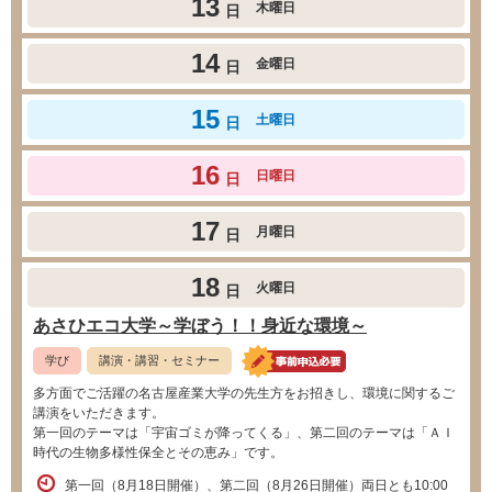
13
木曜日
日
14
金曜日
日
15
土曜日
日
16
日曜日
日
17
月曜日
日
18
火曜日
日
あさひエコ大学～学ぼう！！身近な環境～
学び
講演・講習・セミナー
多方面でご活躍の名古屋産業大学の先生方をお招きし、環境に関するご
講演をいただきます。
第一回のテーマは「宇宙ゴミが降ってくる」、第二回のテーマは「ＡＩ
時代の生物多様性保全とその恵み」です。
第一回（8月18日開催）、第二回（8月26日開催）両日とも10:00