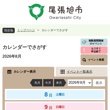
ペ
メ
ー
ニ
ジ
ュ
の
ー
先
を
頭
飛
トップページ
>
カレンダーでさがす
現在地
で
ば
す
し
本
複数期間開催
。
て
のイベント
文
カレンダーでさがす
本
もうすぐ
申込終了
文
2026年8月
へ
イベント検索
カレンダー表示
イベント一覧表示
先月
今月
来月
8
土曜日
日
9
日曜日
日