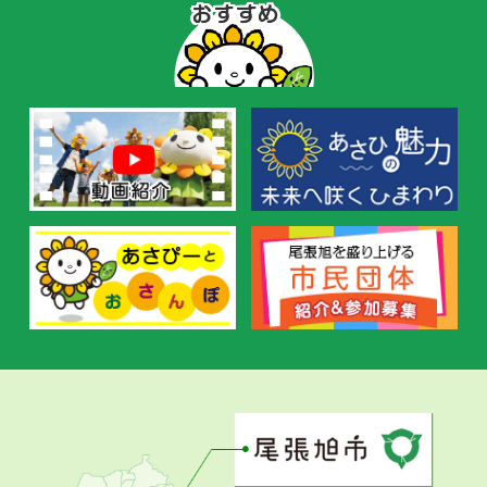
ぴ
ー
の
お
す
す
め