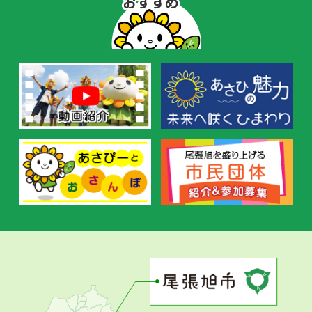
ぴ
ー
の
お
す
す
め