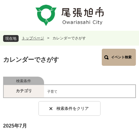
ペ
メ
ー
ニ
ジ
ュ
の
ー
先
を
頭
飛
トップページ
>
カレンダーでさがす
現在地
で
ば
す
し
本
。
て
イベント検索
文
カレンダーでさがす
本
文
へ
検索条件
カテゴリ
子育て
検索条件をクリア
2025年7月