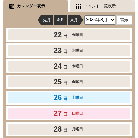
カレンダー表示
イベント一覧表示
先月
今月
来月
22
火曜日
日
23
水曜日
日
24
木曜日
日
25
金曜日
日
26
土曜日
日
27
日曜日
日
28
月曜日
日