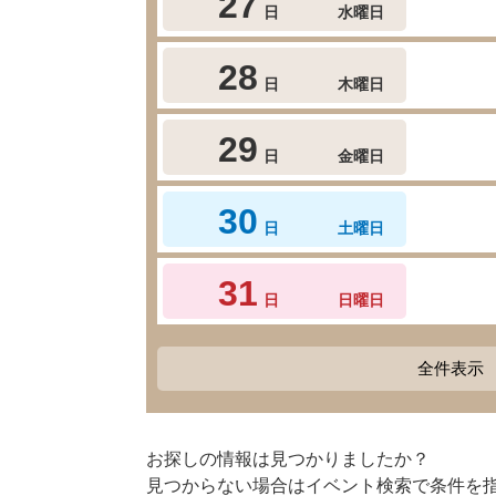
27
日
水曜日
28
日
木曜日
29
日
金曜日
30
日
土曜日
31
日
日曜日
全件表示
お探しの情報は見つかりましたか？
見つからない場合はイベント検索で条件を