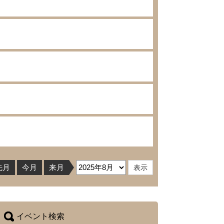
先月
今月
来月
イベント検索