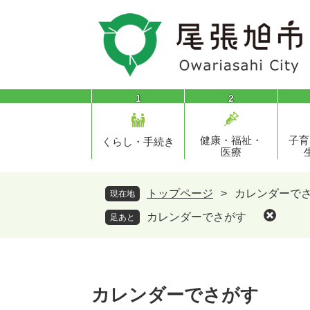
ペ
メ
ー
ニ
ジ
ュ
の
ー
先
を
頭
飛
1
2
で
ば
す
し
健康・福祉・
子育
。
て
くらし・手続き
医療
本
文
へ
トップページ
>
カレンダーで
現在地
カレンダーでさがす
足あと
本
文
カレンダーでさがす