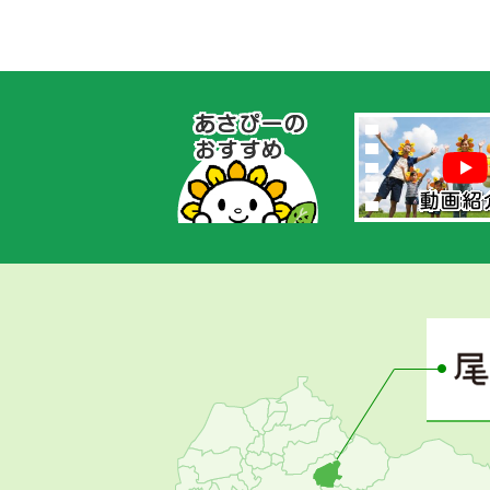
あ
さ
ぴ
ー
の
お
す
す
め