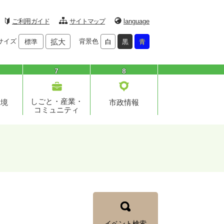
ご利用ガイド
サイトマップ
language
サイズ
拡大
背景色
標準
白
黒
青
7
8
しごと・産業・
環境
市政情報
コミュニティ
イベント検索