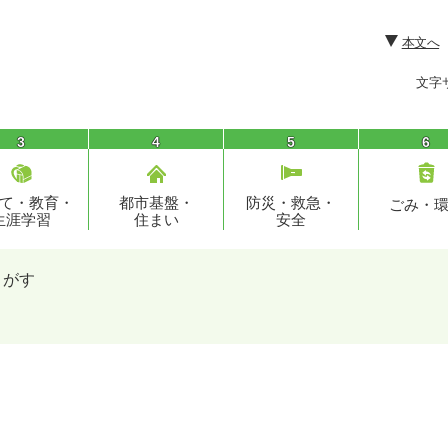
本文へ
文字
3
4
5
6
て・教育・
都市基盤・
防災・救急・
ごみ・
生涯学習
住まい
安全
さがす