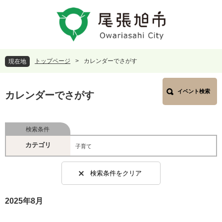
ペ
メ
ー
ニ
ジ
ュ
の
ー
先
を
頭
飛
トップページ
>
カレンダーでさがす
現在地
で
ば
す
し
本
。
て
イベント検索
文
カレンダーでさがす
本
文
へ
検索条件
カテゴリ
子育て
検索条件をクリア
2025年8月