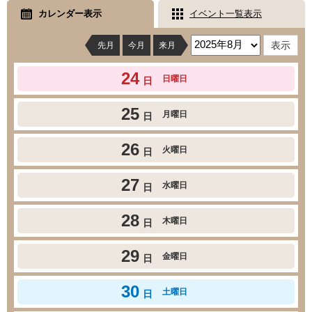
カレンダー表示
イベント一覧表示
先月
今月
来月
24
日曜日
日
25
月曜日
日
26
火曜日
日
27
水曜日
日
28
木曜日
日
29
金曜日
日
30
土曜日
日