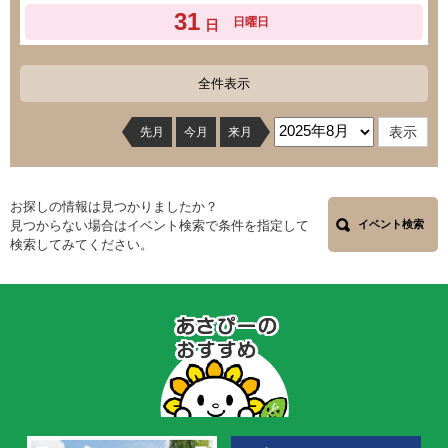
31
日曜日
日
全件表示
先月
今月
来月
お探しの情報は見つかりましたか？
見つからない場合はイベント検索で条件を指定して
イベント検索
検索してみてください。
あ
さ
ぴ
ー
の
お
す
す
め