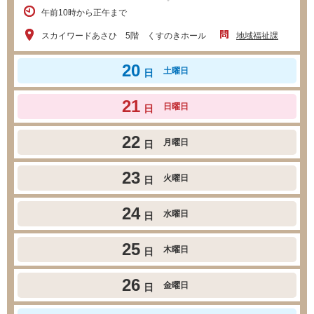
午前10時から正午まで
スカイワードあさひ 5階 くすのきホール
地域福祉課
20
土曜日
日
21
日曜日
日
22
月曜日
日
23
火曜日
日
24
水曜日
日
25
木曜日
日
26
金曜日
日