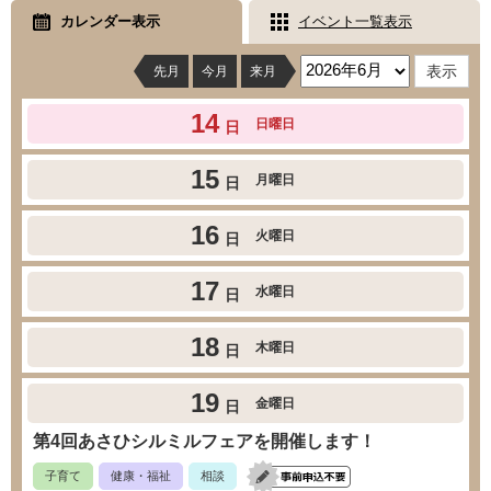
カレンダー表示
イベント一覧表示
先月
今月
来月
14
日曜日
日
15
月曜日
日
16
火曜日
日
17
水曜日
日
18
木曜日
日
19
金曜日
日
第4回あさひシルミルフェアを開催します！
子育て
健康・福祉
相談