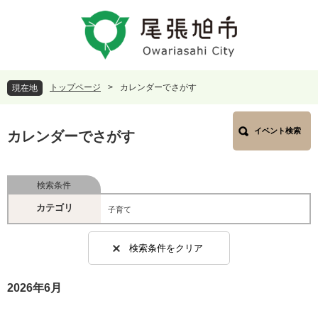
ペ
メ
ー
ニ
ジ
ュ
の
ー
先
を
頭
飛
トップページ
>
カレンダーでさがす
現在地
で
ば
す
し
本
。
て
イベント検索
文
カレンダーでさがす
本
文
へ
検索条件
カテゴリ
子育て
検索条件をクリア
2026年6月