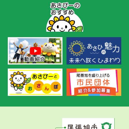
あ
さ
ぴ
ー
の
お
す
す
め