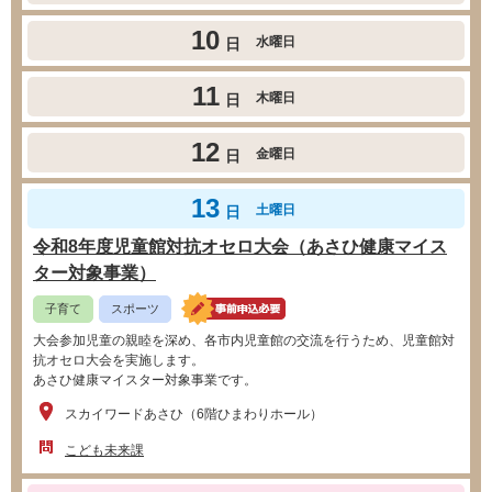
10
水曜日
日
11
木曜日
日
12
金曜日
日
13
土曜日
日
令和8年度児童館対抗オセロ大会（あさひ健康マイス
ター対象事業）
子育て
スポーツ
大会参加児童の親睦を深め、各市内児童館の交流を行うため、児童館対
抗オセロ大会を実施します。
あさひ健康マイスター対象事業です。
スカイワードあさひ（6階ひまわりホール）
こども未来課