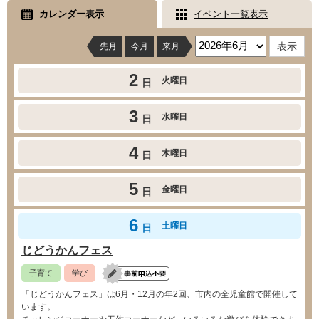
カレンダー表示
イベント一覧表示
先月
今月
来月
2
火曜日
日
3
水曜日
日
4
木曜日
日
5
金曜日
日
6
土曜日
日
じどうかんフェス
子育て
学び
「じどうかんフェス」は6月・12月の年2回、市内の全児童館で開催して
います。