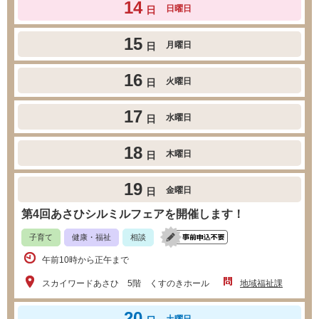
14
日曜日
日
15
月曜日
日
16
火曜日
日
17
水曜日
日
18
木曜日
日
19
金曜日
日
第4回あさひシルミルフェアを開催します！
子育て
健康・福祉
相談
午前10時から正午まで
スカイワードあさひ 5階 くすのきホール
地域福祉課
20
土曜日