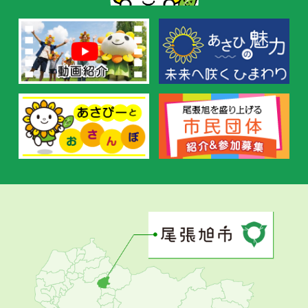
す
す
め