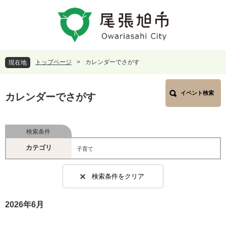
ペ
メ
ー
ニ
ジ
ュ
の
ー
先
を
頭
飛
トップページ
>
カレンダーでさがす
現在地
で
ば
す
し
本
。
て
イベント検索
文
カレンダーでさがす
本
文
へ
検索条件
カテゴリ
子育て
検索条件をクリア
2026年6月