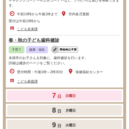
チャレンジコーナーや工作コーナーなど、いろいろな遊びを体験できま
す。
午前10時から午後1時まで
市内各児童館
受付は午前10時から
こども未来課
春・秋の子ども歯科健診
子育て
健康・福祉
未就学のお子さんを対象に、歯科健診を行います。
詳細は健診のページをご覧ください。
受付時間：午後1時～2時30分
保健福祉センター
こども家庭課
7
日曜日
日
8
月曜日
日
9
火曜日
日