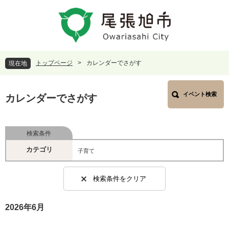
ペ
メ
ー
ニ
ジ
ュ
の
ー
先
を
頭
飛
トップページ
>
カレンダーでさがす
現在地
で
ば
す
し
本
。
て
イベント検索
文
カレンダーでさがす
本
文
へ
検索条件
カテゴリ
子育て
検索条件をクリア
2026年6月