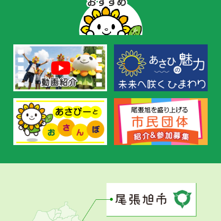
ぴ
ー
の
お
す
す
め