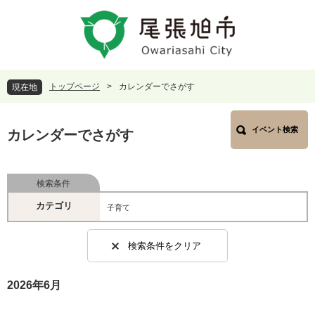
ペ
メ
ー
ニ
ジ
ュ
の
ー
先
を
頭
飛
トップページ
>
カレンダーでさがす
現在地
で
ば
す
し
本
。
て
イベント検索
文
カレンダーでさがす
本
文
へ
検索条件
カテゴリ
子育て
検索条件をクリア
2026年6月