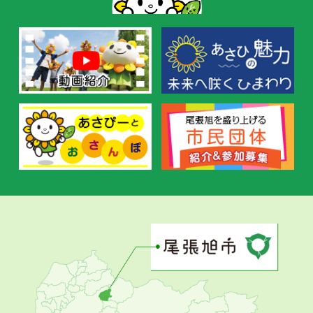
す
す
め