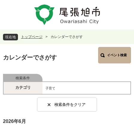
ペ
メ
ー
ニ
ジ
ュ
の
ー
先
を
頭
飛
トップページ
>
カレンダーでさがす
現在地
で
ば
す
し
本
。
て
イベント検索
文
カレンダーでさがす
本
文
へ
検索条件
カテゴリ
子育て
検索条件をクリア
2026年6月