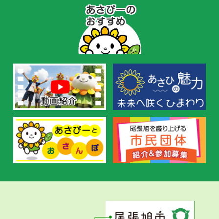
あ
さ
ぴ
ー
の
お
す
す
め