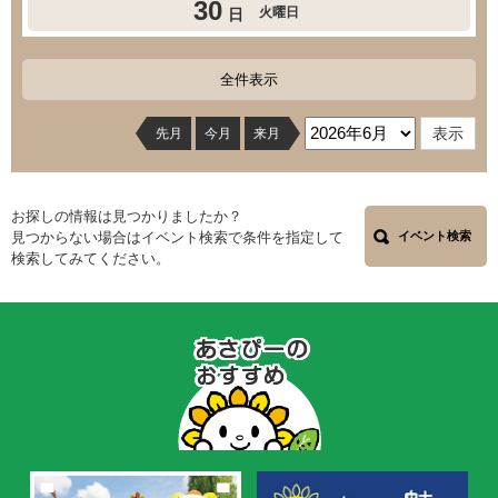
30
火曜日
日
全件表示
先月
今月
来月
お探しの情報は見つかりましたか？
見つからない場合はイベント検索で条件を指定して
イベント検索
検索してみてください。
あ
さ
ぴ
ー
の
お
す
す
め