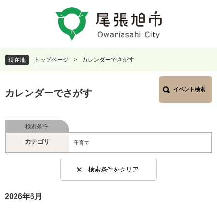
ペ
メ
ー
ニ
ジ
ュ
の
ー
先
を
頭
飛
トップページ
>
カレンダーでさがす
現在地
で
ば
す
し
本
。
て
イベント検索
文
カレンダーでさがす
本
文
へ
検索条件
カテゴリ
子育て
検索条件をクリア
2026年6月