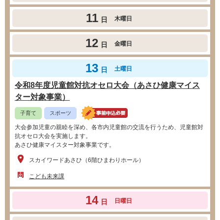
11
木曜日
日
12
金曜日
日
13
土曜日
日
令和8年度児童館対抗オセロ大会（あさひ健康マイス
ター対象事業）
子育て
スポーツ
大会参加児童の親睦を深め、各市内児童館の交流を行うため、児童館対
抗オセロ大会を実施します。
あさひ健康マイスター対象事業です。
スカイワードあさひ（6階ひまわりホール）
こども未来課
14
日曜日
日