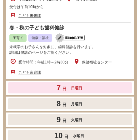
受付は午前10時から
こども未来課
春・秋の子ども歯科健診
子育て
健康・福祉
未就学のお子さんを対象に、歯科健診を行います。
詳細は健診のページをご覧ください。
受付時間：午後1時～2時30分
保健福祉センター
こども家庭課
7
日曜日
日
8
月曜日
日
9
火曜日
日
10
水曜日
日