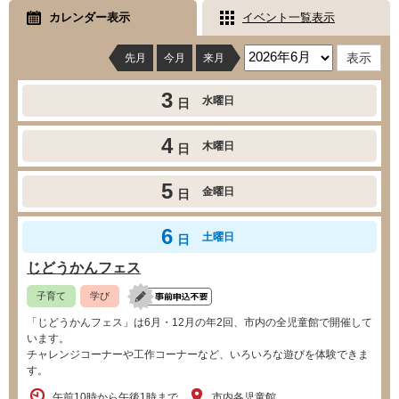
カレンダー表示
イベント一覧表示
先月
今月
来月
3
水曜日
日
4
木曜日
日
5
金曜日
日
6
土曜日
日
じどうかんフェス
子育て
学び
「じどうかんフェス」は6月・12月の年2回、市内の全児童館で開催して
います。
チャレンジコーナーや工作コーナーなど、いろいろな遊びを体験できま
す。
午前10時から午後1時まで
市内各児童館