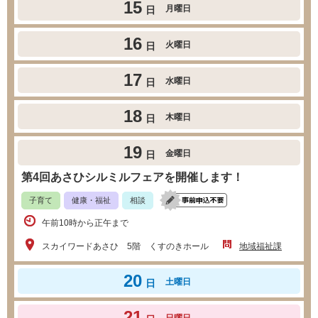
15
月曜日
日
16
火曜日
日
17
水曜日
日
18
木曜日
日
19
金曜日
日
第4回あさひシルミルフェアを開催します！
子育て
健康・福祉
相談
午前10時から正午まで
スカイワードあさひ 5階 くすのきホール
地域福祉課
20
土曜日
日
21
日曜日