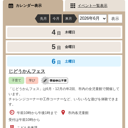
カレンダー表示
イベント一覧表示
先月
今月
来月
4
木曜日
日
5
金曜日
日
6
土曜日
日
じどうかんフェス
子育て
学び
「じどうかんフェス」は6月・12月の年2回、市内の全児童館で開催して
います。
チャレンジコーナーや工作コーナーなど、いろいろな遊びを体験できま
す。
午前10時から午後1時まで
市内各児童館
受付は午前10時から
こども未来課