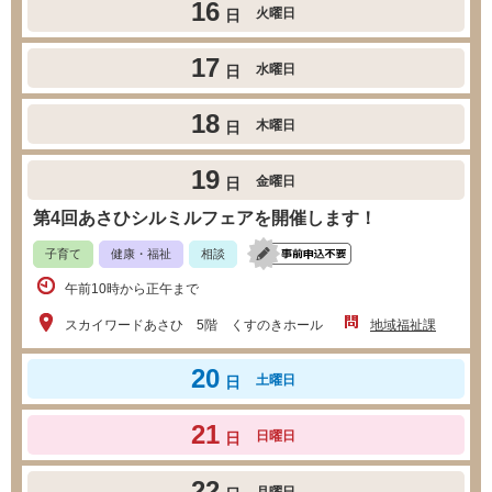
16
火曜日
日
17
水曜日
日
18
木曜日
日
19
金曜日
日
第4回あさひシルミルフェアを開催します！
子育て
健康・福祉
相談
午前10時から正午まで
スカイワードあさひ 5階 くすのきホール
地域福祉課
20
土曜日
日
21
日曜日
日
22
月曜日