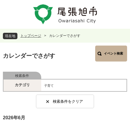
ペ
メ
ー
ニ
ジ
ュ
の
ー
先
を
頭
飛
トップページ
>
カレンダーでさがす
現在地
で
ば
す
し
本
。
て
イベント検索
文
カレンダーでさがす
本
文
へ
検索条件
カテゴリ
子育て
検索条件をクリア
2026年6月