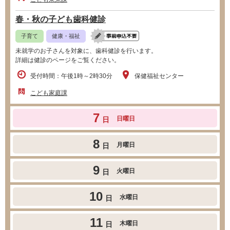
春・秋の子ども歯科健診
子育て
健康・福祉
未就学のお子さんを対象に、歯科健診を行います。
詳細は健診のページをご覧ください。
受付時間：午後1時～2時30分
保健福祉センター
こども家庭課
7
日曜日
日
8
月曜日
日
9
火曜日
日
10
水曜日
日
11
木曜日
日