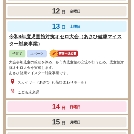
12
金曜日
日
13
土曜日
日
令和8年度児童館対抗オセロ大会（あさひ健康マイス
ター対象事業）
子育て
スポーツ
大会参加児童の親睦を深め、各市内児童館の交流を行うため、児童館対
抗オセロ大会を実施します。
あさひ健康マイスター対象事業です。
スカイワードあさひ（6階ひまわりホール）
こども未来課
14
日曜日
日
15
月曜日
日