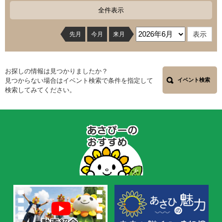
全件表示
先月
今月
来月
お探しの情報は見つかりましたか？
見つからない場合はイベント検索で条件を指定して
イベント検索
検索してみてください。
あ
さ
ぴ
ー
の
お
す
す
め