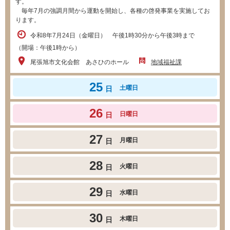
す。
毎年7月の強調月間から運動を開始し、各種の啓発事業を実施してお
ります。
令和8年7月24日（金曜日） 午後1時30分から午後3時まで
（開場：午後1時から）
尾張旭市文化会館 あさひのホール
地域福祉課
25
土曜日
日
26
日曜日
日
27
月曜日
日
28
火曜日
日
29
水曜日
日
30
木曜日
日