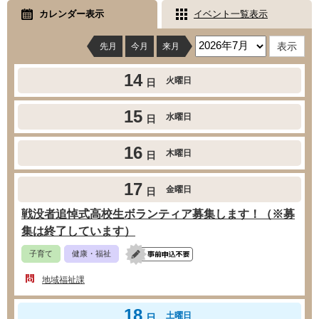
カレンダー表示
イベント一覧表示
先月
今月
来月
14
火曜日
日
15
水曜日
日
16
木曜日
日
17
金曜日
日
戦没者追悼式高校生ボランティア募集します！（※募
集は終了しています）
子育て
健康・福祉
地域福祉課
18
土曜日
日