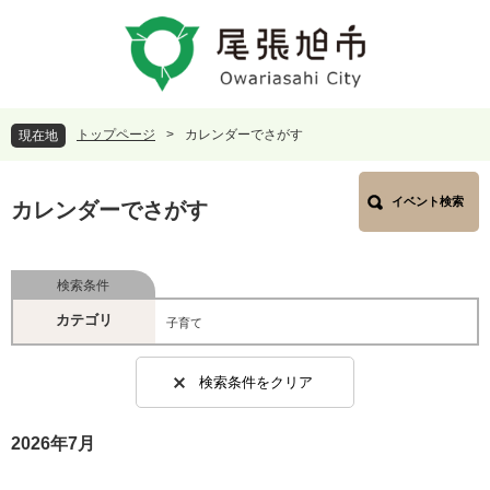
ペ
メ
ー
ニ
ジ
ュ
の
ー
先
を
頭
飛
トップページ
>
カレンダーでさがす
現在地
で
ば
す
し
本
。
て
イベント検索
文
カレンダーでさがす
本
文
へ
検索条件
カテゴリ
子育て
検索条件をクリア
2026年7月