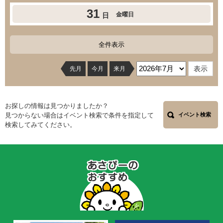
31
金曜日
日
全件表示
先月
今月
来月
お探しの情報は見つかりましたか？
見つからない場合はイベント検索で条件を指定して
イベント検索
検索してみてください。
あ
さ
ぴ
ー
の
お
す
す
め