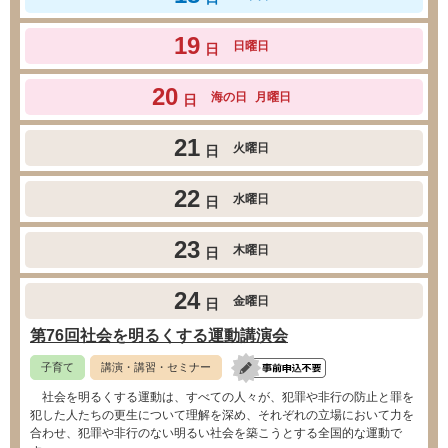
19
日曜日
日
20
海の日
月曜日
日
21
火曜日
日
22
水曜日
日
23
木曜日
日
24
金曜日
日
第76回社会を明るくする運動講演会
子育て
講演・講習・セミナー
社会を明るくする運動は、すべての人々が、犯罪や非行の防止と罪を
犯した人たちの更生について理解を深め、それぞれの立場において力を
合わせ、犯罪や非行のない明るい社会を築こうとする全国的な運動で