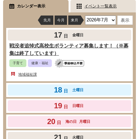
カレンダー表示
イベント一覧表示
先月
今月
来月
17
金曜日
日
戦没者追悼式高校生ボランティア募集します！（※募
集は終了しています）
子育て
健康・福祉
地域福祉課
18
土曜日
日
19
日曜日
日
20
海の日
月曜日
日
21
火曜日
日