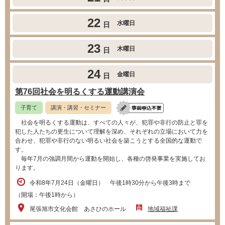
22
水曜日
日
23
木曜日
日
24
金曜日
日
第76回社会を明るくする運動講演会
子育て
講演・講習・セミナー
社会を明るくする運動は、すべての人々が、犯罪や非行の防止と罪を
犯した人たちの更生について理解を深め、それぞれの立場において力を
合わせ、犯罪や非行のない明るい社会を築こうとする全国的な運動で
す。
毎年7月の強調月間から運動を開始し、各種の啓発事業を実施してお
ります。
令和8年7月24日（金曜日） 午後1時30分から午後3時まで
（開場：午後1時から）
尾張旭市文化会館 あさひのホール
地域福祉課