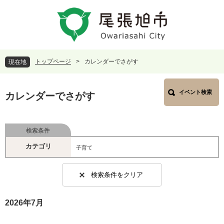
ペ
メ
ー
ニ
ジ
ュ
の
ー
先
を
頭
飛
トップページ
>
カレンダーでさがす
現在地
で
ば
す
し
本
。
て
イベント検索
文
カレンダーでさがす
本
文
へ
検索条件
カテゴリ
子育て
検索条件をクリア
2026年7月