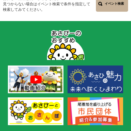
見つからない場合はイベント検索で条件を指定して
イベント検索
検索してみてください。
あ
さ
ぴ
ー
の
お
す
す
め