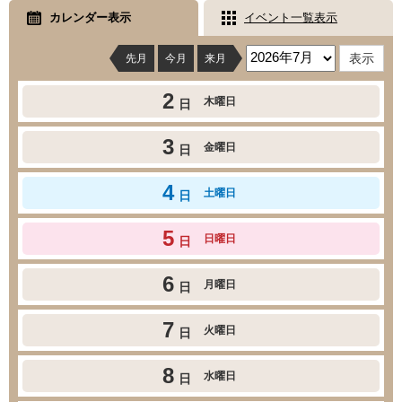
カレンダー表示
イベント一覧表示
先月
今月
来月
2
木曜日
日
3
金曜日
日
4
土曜日
日
5
日曜日
日
6
月曜日
日
7
火曜日
日
8
水曜日
日