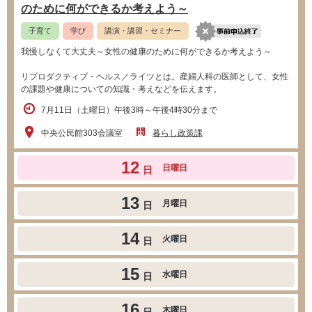
のために何ができるか考えよう～
子育て
学び
講演・講習・セミナー
我慢しなくて大丈夫～女性の健康のために何ができるか考えよう～
リプロダクティブ・ヘルス／ライツとは。産婦人科の医師として、女性
の課題や健康についての知識・考えなどを伝えます。
7月11日（土曜日）午後3時～午後4時30分まで
中央公民館303会議室
暮らし政策課
12
日曜日
日
13
月曜日
日
14
火曜日
日
15
水曜日
日
16
木曜日
日