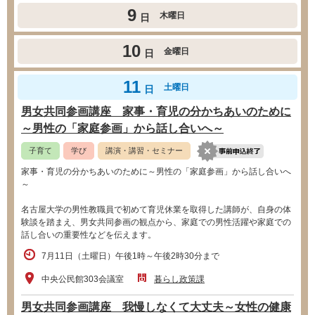
9
木曜日
日
10
金曜日
日
11
土曜日
日
男女共同参画講座 家事・育児の分かちあいのために
～男性の「家庭参画」から話し合いへ～
子育て
学び
講演・講習・セミナー
家事・育児の分かちあいのために～男性の「家庭参画」から話し合いへ
～
名古屋大学の男性教職員で初めて育児休業を取得した講師が、自身の体
験談を踏まえ、男女共同参画の観点から、家庭での男性活躍や家庭での
話し合いの重要性などを伝えます。
7月11日（土曜日）午後1時～午後2時30分まで
中央公民館303会議室
暮らし政策課
男女共同参画講座 我慢しなくて大丈夫～女性の健康