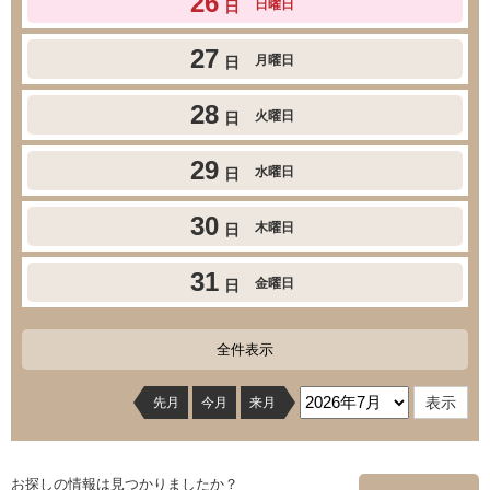
26
日曜日
日
27
月曜日
日
28
火曜日
日
29
水曜日
日
30
木曜日
日
31
金曜日
日
全件表示
先月
今月
来月
お探しの情報は見つかりましたか？