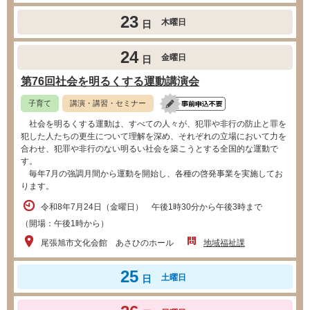
23
木曜日
日
24
金曜日
日
第76回社会を明るくする運動講演会
子育て
講演・講習・セミナー
社会を明るくする運動は、すべての人々が、犯罪や非行の防止と罪を
犯した人たちの更生について理解を深め、それぞれの立場において力を
合わせ、犯罪や非行のない明るい社会を築こうとする全国的な運動で
す。
毎年7月の強調月間から運動を開始し、各種の啓発事業を実施してお
ります。
令和8年7月24日（金曜日） 午後1時30分から午後3時まで
（開場：午後1時から）
尾張旭市文化会館 あさひのホール
地域福祉課
25
土曜日
日