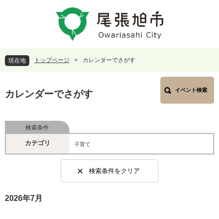
ペ
メ
ー
ニ
ジ
ュ
の
ー
先
を
頭
飛
トップページ
>
カレンダーでさがす
現在地
で
ば
す
し
本
。
て
イベント検索
文
カレンダーでさがす
本
文
へ
検索条件
カテゴリ
子育て
検索条件をクリア
2026年7月