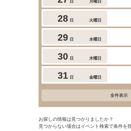
日
月曜日
28
日
火曜日
29
日
水曜日
30
日
木曜日
31
日
金曜日
全件表示
お探しの情報は見つかりましたか？
見つからない場合はイベント検索で条件を