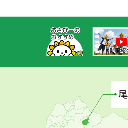
あ
さ
ぴ
ー
の
お
す
す
め