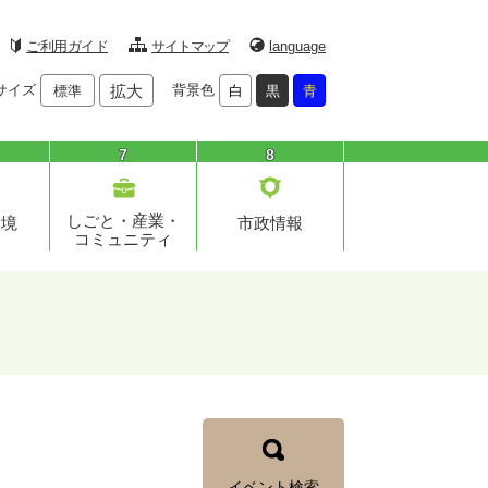
ご利用ガイド
サイトマップ
language
サイズ
拡大
背景色
標準
白
黒
青
7
8
しごと・産業・
環境
市政情報
コミュニティ
イベント検索