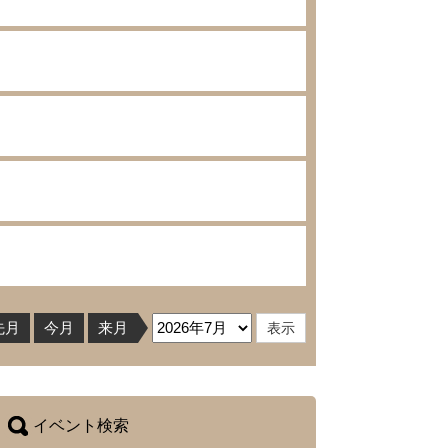
先月
今月
来月
イベント検索