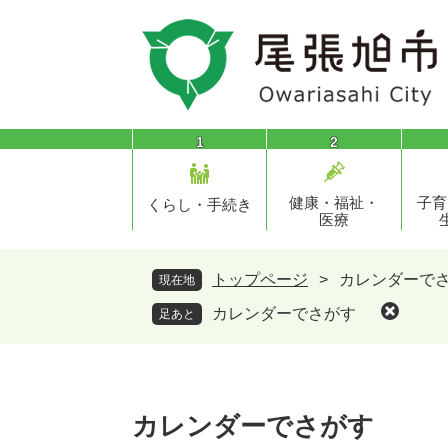
ペ
メ
ー
ニ
ジ
ュ
の
ー
先
を
頭
飛
1
2
で
ば
す
し
健康・福祉・
子育
。
て
くらし・手続き
医療
本
文
へ
トップページ
>
カレンダーで
現在地
カレンダーでさがす
足あと
本
文
カレンダーでさがす