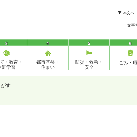
本文へ
文字
3
4
5
6
て・教育・
都市基盤・
防災・救急・
ごみ・
生涯学習
住まい
安全
さがす