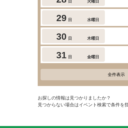
日
火曜日
29
日
水曜日
30
日
木曜日
31
日
金曜日
全件表示
お探しの情報は見つかりましたか？
見つからない場合はイベント検索で条件を