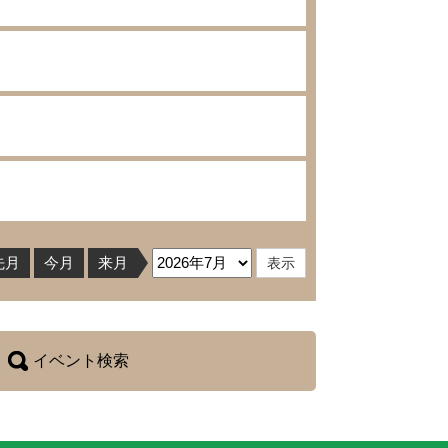
先月
今月
来月
イベント検索