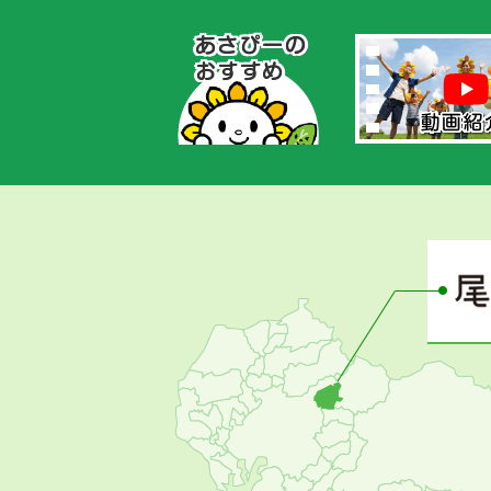
あ
さ
ぴ
ー
の
お
す
す
め