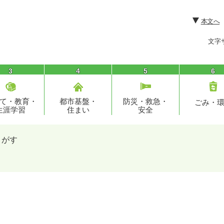
本文へ
文字
3
4
5
6
て・教育・
都市基盤・
防災・救急・
ごみ・
生涯学習
住まい
安全
さがす