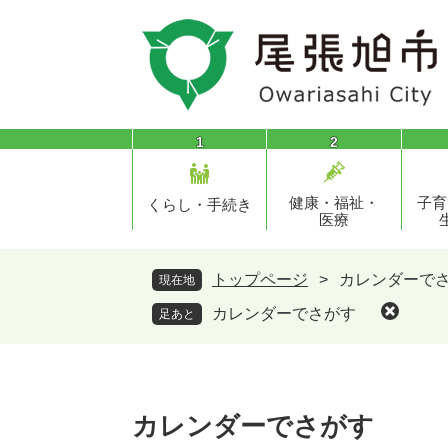
ペ
メ
ー
ニ
ジ
ュ
の
ー
先
を
頭
飛
1
2
で
ば
す
し
健康・福祉・
子育
。
て
くらし・手続き
医療
本
文
へ
トップページ
>
カレンダーで
現在地
カレンダーでさがす
足あと
本
文
カレンダーでさがす