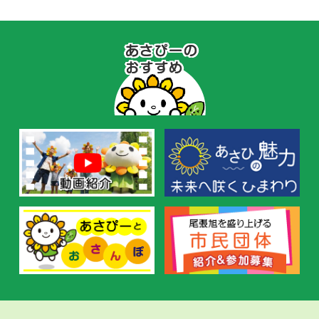
あ
さ
ぴ
ー
の
お
す
す
め