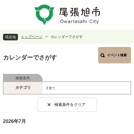
ペ
メ
ー
ニ
ジ
ュ
の
ー
先
を
頭
飛
トップページ
>
カレンダーでさがす
現在地
で
ば
す
し
本
。
て
イベント検索
文
カレンダーでさがす
本
文
へ
検索条件
カテゴリ
子育て
検索条件をクリア
2026年7月