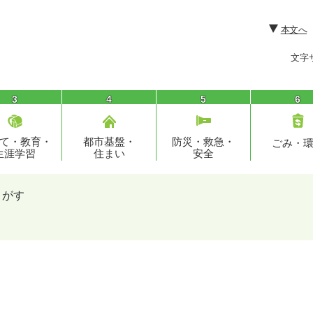
本文へ
文字
3
4
5
6
て・教育・
都市基盤・
防災・救急・
ごみ・
生涯学習
住まい
安全
さがす