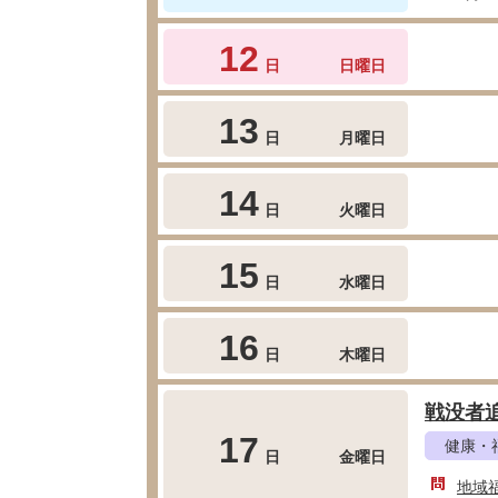
12
日
日曜日
13
日
月曜日
14
日
火曜日
15
日
水曜日
16
日
木曜日
戦没者
17
健康・
日
金曜日
地域