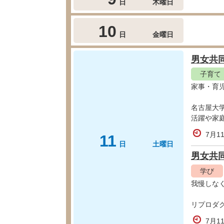
日
木曜日
10
日
金曜日
男女共
子育て
家事・育
名古屋大
活躍や家
7月1
11
日
土曜日
男女共
学び
我慢しな
リプロダ
7月1