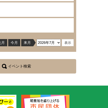
先月
今月
来月
イベント検索