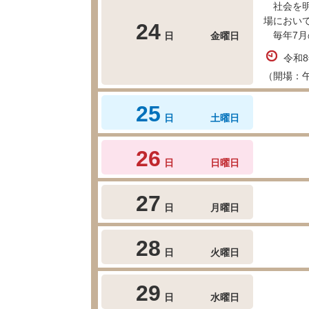
社会を明
場におい
24
日
金曜日
毎年7月
令和
（開場：
25
日
土曜日
26
日
日曜日
27
日
月曜日
28
日
火曜日
29
日
水曜日