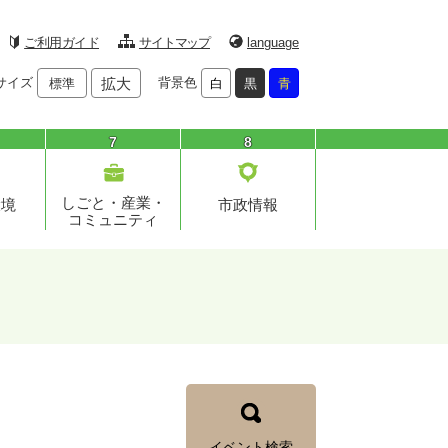
ご利用ガイド
サイトマップ
language
サイズ
拡大
背景色
標準
白
黒
青
7
8
しごと・産業・
環境
市政情報
コミュニティ
イベント検索