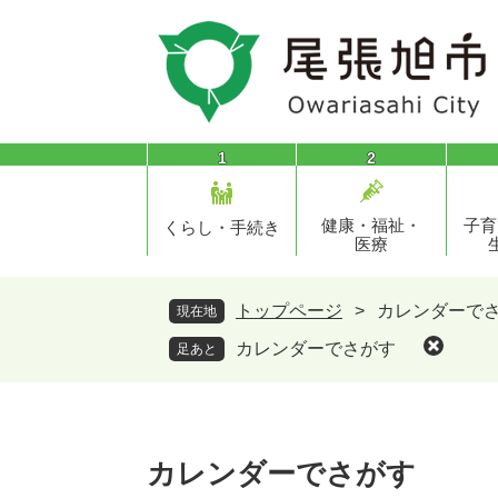
ペ
メ
ー
ニ
ジ
ュ
の
ー
先
を
頭
飛
1
2
で
ば
す
し
健康・福祉・
子育
。
て
くらし・手続き
医療
本
文
へ
トップページ
>
カレンダーで
現在地
カレンダーでさがす
足あと
本
文
カレンダーでさがす