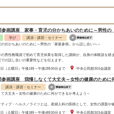
同参画講座 家事・育児の分かちあいのために～男性の
学び
講演・講習・セミナー
児の分かちあいのために～男性の「家庭参画」から話し合いへ～
学の男性教職員で初めて育児休業を取得した講師が、自身の体験談を踏
庭での話し合いの重要性などを伝えます。
1日（土曜日）午後1時～午後2時30分まで
中央公民館303会議室
同参画講座 我慢しなくて大丈夫～女性の健康のために
講演・講習・セミナー
くて大丈夫～女性の健康のために何ができるか考えよう～
クティブ・ヘルス／ライツとは。産婦人科の医師として、女性の課題や
1日（土曜日）午後3時～午後4時30分まで
中央公民館303会議室