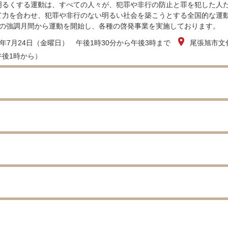
るくする運動は、すべての人々が、犯罪や非行の防止と罪を犯した人た
て力を合わせ、犯罪や非行のない明るい社会を築こうとする全国的な運
の強調月間から運動を開始し、各種の啓発事業を実施しております。
8年7月24日（金曜日） 午後1時30分から午後3時まで
尾張旭市文
午後1時から）