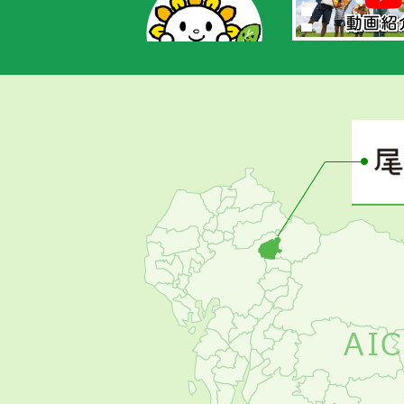
あ
さ
ぴ
ー
の
お
す
す
め