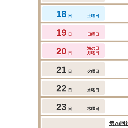
18
日
土曜日
19
日
日曜日
20
海の日
日
月曜日
21
日
火曜日
22
日
水曜日
23
日
木曜日
第76