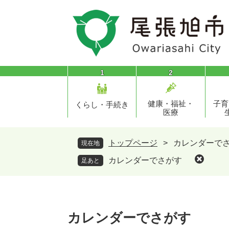
ペ
メ
ー
ニ
ジ
ュ
の
ー
先
を
頭
飛
1
2
で
ば
す
し
健康・福祉・
子育
。
て
くらし・手続き
医療
本
文
へ
トップページ
>
カレンダーで
現在地
カレンダーでさがす
足あと
本
文
カレンダーでさがす