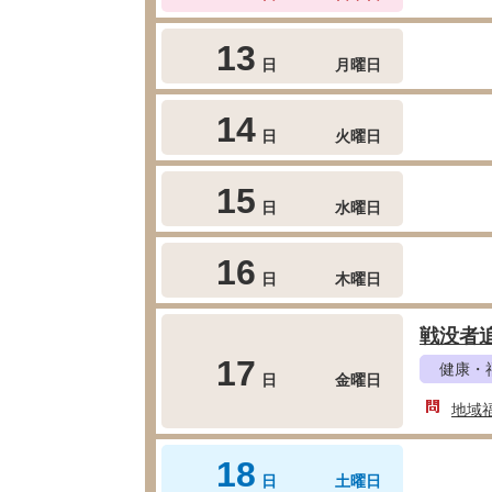
13
日
月曜日
14
日
火曜日
15
日
水曜日
16
日
木曜日
戦没者
17
健康・
日
金曜日
地域
18
日
土曜日