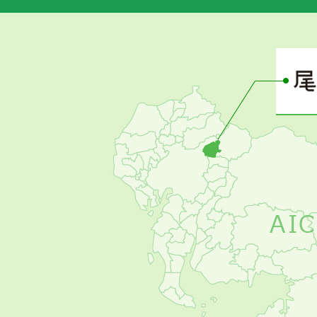
あ
さ
ぴ
ー
の
お
す
す
め