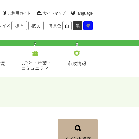
ご利用ガイド
サイトマップ
language
サイズ
拡大
背景色
標準
白
黒
青
7
8
しごと・産業・
環境
市政情報
コミュニティ
イベント検索