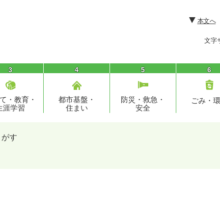
本文へ
文字
3
4
5
6
て・教育・
都市基盤・
防災・救急・
ごみ・
生涯学習
住まい
安全
さがす