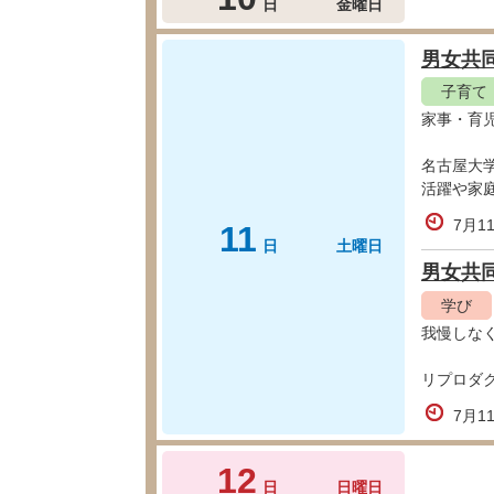
日
金曜日
男女共
子育て
家事・育
名古屋大
活躍や家
7月1
11
日
土曜日
男女共
学び
我慢しな
リプロダ
7月1
12
日
日曜日