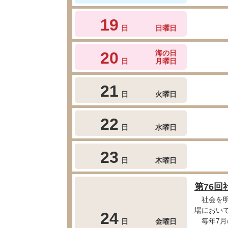
19
日
日曜日
20
海の日
日
月曜日
21
日
火曜日
22
日
水曜日
23
日
木曜日
第76
社会を明
場におい
24
日
金曜日
毎年7月