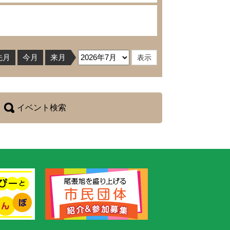
先月
今月
来月
イベント検索