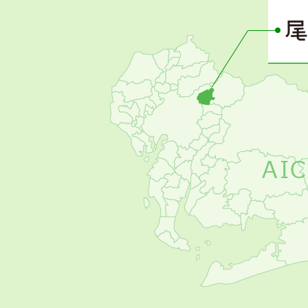
ー
の
お
す
す
め