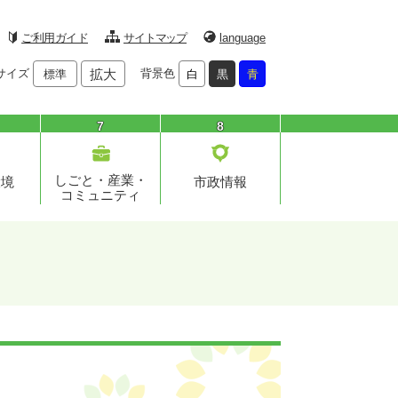
ご利用ガイド
サイトマップ
language
サイズ
拡大
背景色
標準
白
黒
青
7
8
しごと・産業・
環境
市政情報
コミュニティ