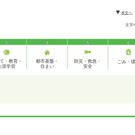
本文へ
文字
3
4
5
6
て・教育・
都市基盤・
防災・救急・
ごみ・
生涯学習
住まい
安全