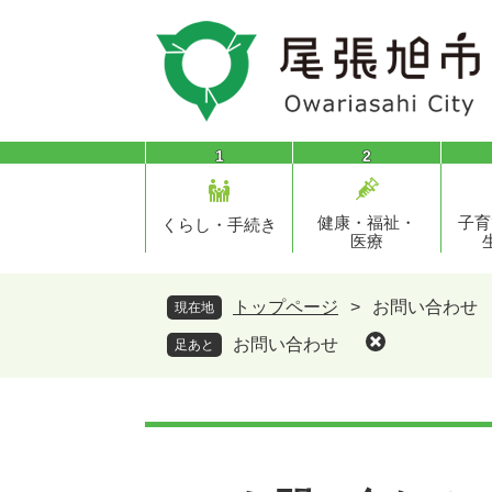
ペ
メ
ー
ニ
ジ
ュ
の
ー
先
を
頭
飛
1
2
で
ば
す
し
健康・福祉・
子育
。
て
くらし・手続き
医療
本
文
へ
トップページ
>
お問い合わせ
現在地
お問い合わせ
足あと
本
文