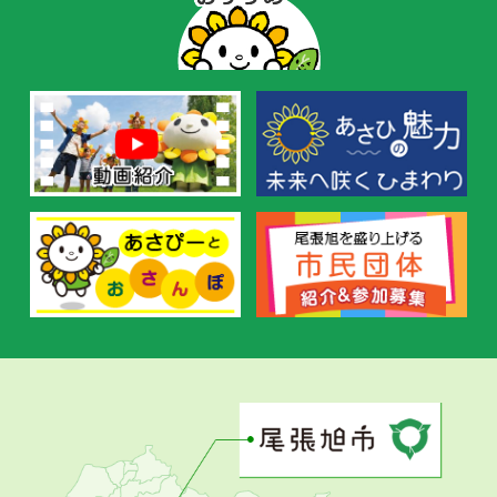
ー
の
お
す
す
め