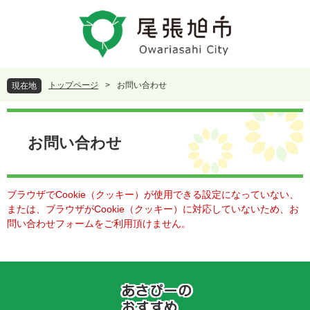
ペ
メ
ー
ニ
ジ
ュ
の
ー
先
を
頭
飛
トップページ
>
お問い合わせ
現在地
で
ば
す
し
本
。
て
文
本
お問い合わせ
文
へ
ブラウザでCookie（クッキー）が使用できる設定になっていない、
または、ブラウザがCookie（クッキー）に対応していないため、お
問い合わせフォームをご利用頂けません。
あ
さ
ぴ