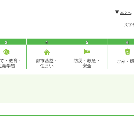
本文へ
文字
3
4
5
6
て・教育・
都市基盤・
防災・救急・
ごみ・
生涯学習
住まい
安全