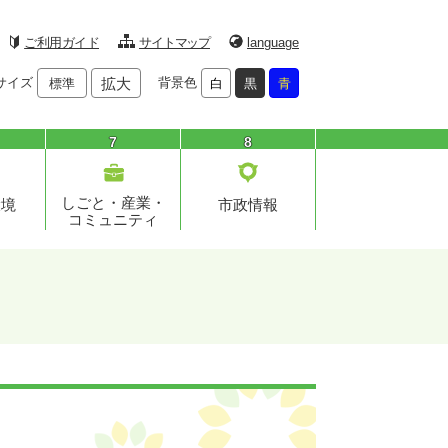
ご利用ガイド
サイトマップ
language
サイズ
拡大
背景色
標準
白
黒
青
7
8
しごと・産業・
環境
市政情報
コミュニティ