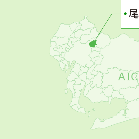
ー
の
お
す
す
め