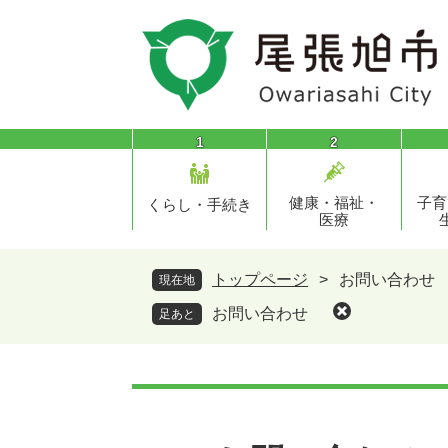
ペ
メ
ー
ニ
ジ
ュ
の
ー
先
を
頭
飛
1
2
で
ば
す
し
健康・福祉・
子育
。
て
くらし・手続き
医療
本
文
へ
トップページ
>
お問い合わせ
現在地
お問い合わせ
足あと
本
文