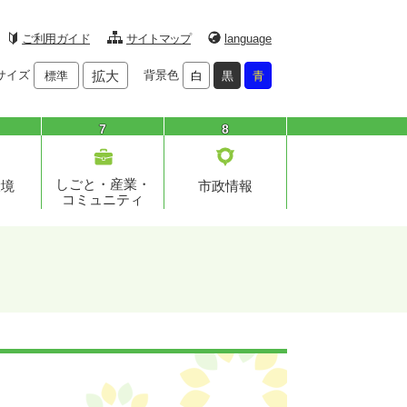
ご利用ガイド
サイトマップ
language
サイズ
拡大
背景色
標準
白
黒
青
7
8
しごと・産業・
環境
市政情報
コミュニティ