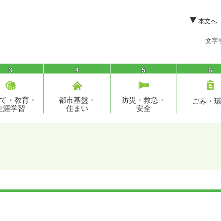
本文へ
文字
3
4
5
6
て・教育・
都市基盤・
防災・救急・
ごみ・
生涯学習
住まい
安全