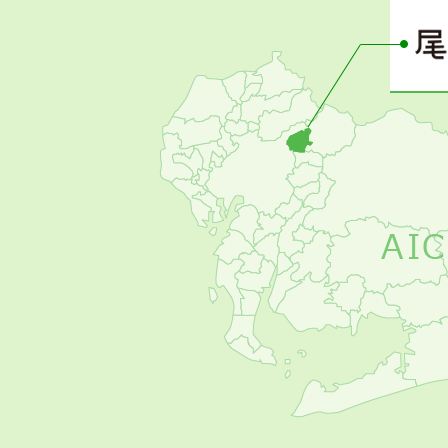
ー
の
お
す
す
め