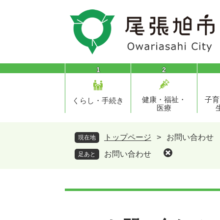
ペ
メ
ー
ニ
ジ
ュ
の
ー
先
を
頭
飛
1
2
で
ば
す
し
健康・福祉・
子育
。
て
くらし・手続き
医療
本
文
へ
トップページ
>
お問い合わせ
現在地
お問い合わせ
足あと
本
文