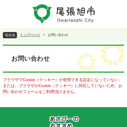
ペ
メ
ー
ニ
ジ
ュ
の
ー
先
を
頭
飛
トップページ
>
お問い合わせ
現在地
で
ば
す
し
本
。
て
文
本
お問い合わせ
文
へ
ブラウザでCookie（クッキー）が使用できる設定になっていない、
または、ブラウザがCookie（クッキー）に対応していないため、お
問い合わせフォームをご利用頂けません。
あ
さ
ぴ