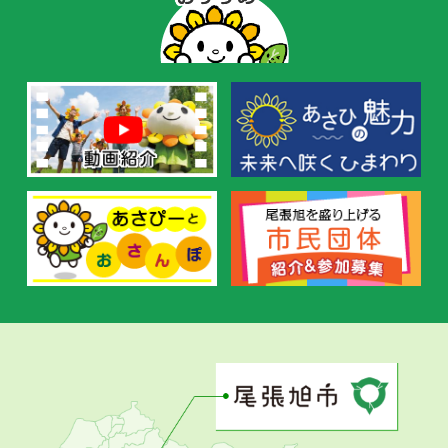
ー
の
お
す
す
め