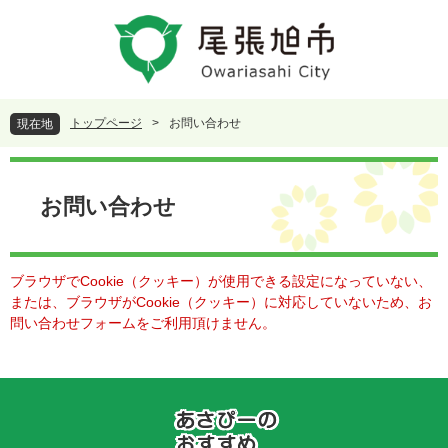
ペ
メ
ー
ニ
ジ
ュ
の
ー
先
を
頭
飛
トップページ
>
お問い合わせ
現在地
で
ば
す
し
本
。
て
文
本
お問い合わせ
文
へ
ブラウザでCookie（クッキー）が使用できる設定になっていない、
または、ブラウザがCookie（クッキー）に対応していないため、お
問い合わせフォームをご利用頂けません。
あ
さ
ぴ