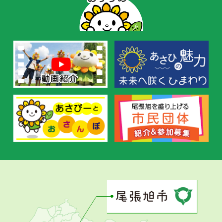
ー
の
お
す
す
め