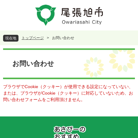
ペ
メ
ー
ニ
ジ
ュ
の
ー
先
を
頭
飛
トップページ
>
お問い合わせ
現在地
で
ば
す
し
本
。
て
文
本
お問い合わせ
文
へ
ブラウザでCookie（クッキー）が使用できる設定になっていない、
または、ブラウザがCookie（クッキー）に対応していないため、お
問い合わせフォームをご利用頂けません。
あ
さ
ぴ