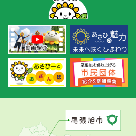
ー
の
お
す
す
め