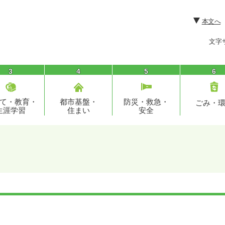
本文へ
文字
3
4
5
6
て・教育・
都市基盤・
防災・救急・
ごみ・
生涯学習
住まい
安全