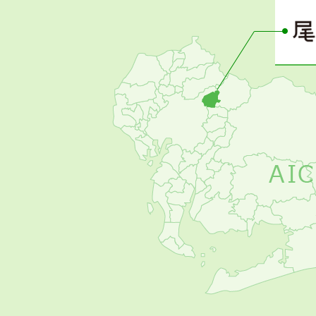
ー
の
お
す
す
め