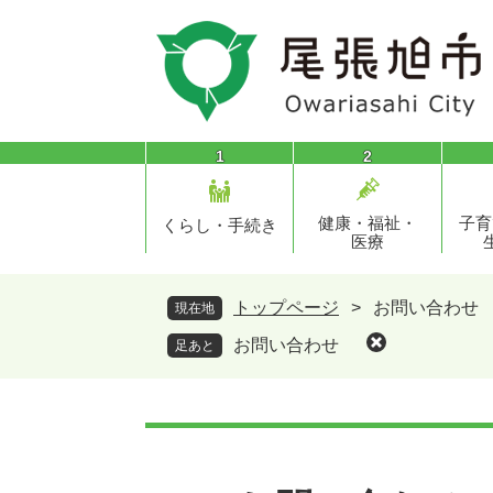
ペ
メ
ー
ニ
ジ
ュ
の
ー
先
を
頭
飛
1
2
で
ば
す
し
健康・福祉・
子育
。
て
くらし・手続き
医療
本
文
へ
トップページ
>
お問い合わせ
現在地
お問い合わせ
足あと
本
文