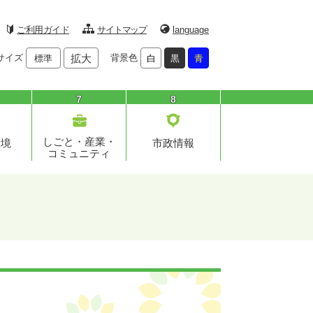
ご利用ガイド
サイトマップ
language
サイズ
拡大
背景色
標準
白
黒
青
7
8
しごと・産業・
環境
市政情報
コミュニティ