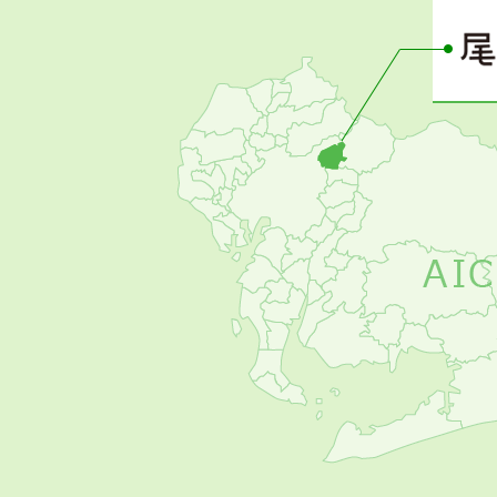
ー
の
お
す
す
め