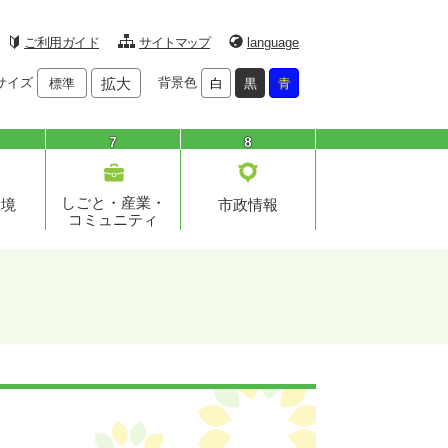
ご利用ガイド
サイトマップ
language
サイズ
拡大
背景色
標準
白
黒
青
7
8
しごと・産業・
環境
市政情報
コミュニティ