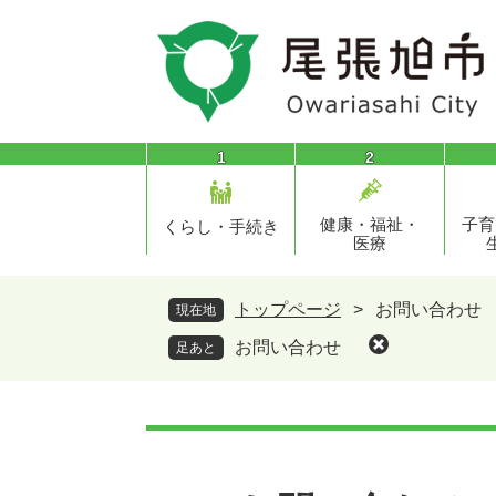
ペ
メ
ー
ニ
ジ
ュ
の
ー
先
を
頭
飛
1
2
で
ば
す
し
健康・福祉・
子育
。
て
くらし・手続き
医療
本
文
へ
トップページ
>
お問い合わせ
現在地
お問い合わせ
足あと
本
文