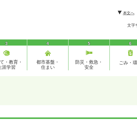
本文へ
文字
3
4
5
6
て・教育・
都市基盤・
防災・救急・
ごみ・
生涯学習
住まい
安全