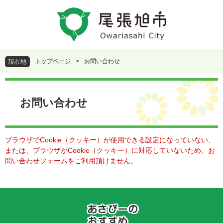
ペ
メ
ー
ニ
ジ
ュ
の
ー
先
を
頭
飛
トップページ
>
お問い合わせ
現在地
で
ば
す
し
本
。
て
文
本
お問い合わせ
文
へ
ブラウザでCookie（クッキー）が使用できる設定になっていない、
または、ブラウザがCookie（クッキー）に対応していないため、お
問い合わせフォームをご利用頂けません。
あ
さ
ぴ