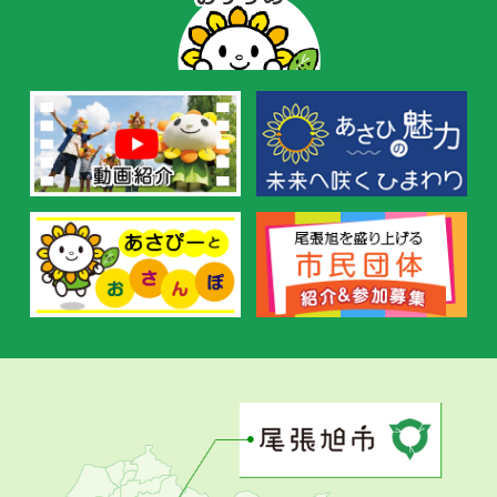
ー
の
お
す
す
め