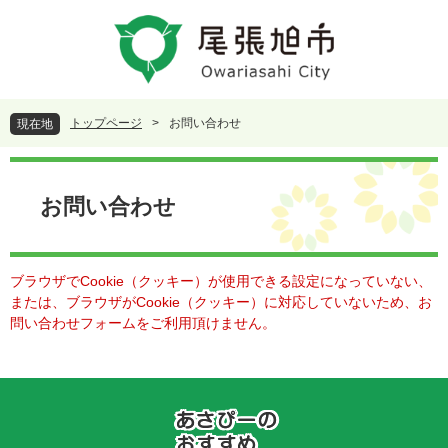
ペ
メ
ー
ニ
ジ
ュ
の
ー
先
を
頭
飛
トップページ
>
お問い合わせ
現在地
で
ば
す
し
本
。
て
文
本
お問い合わせ
文
へ
ブラウザでCookie（クッキー）が使用できる設定になっていない、
または、ブラウザがCookie（クッキー）に対応していないため、お
問い合わせフォームをご利用頂けません。
あ
さ
ぴ