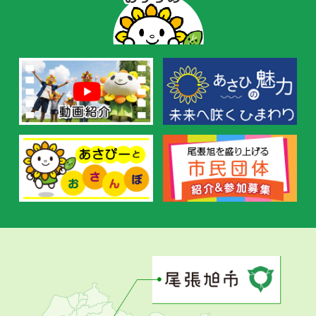
ー
の
お
す
す
め