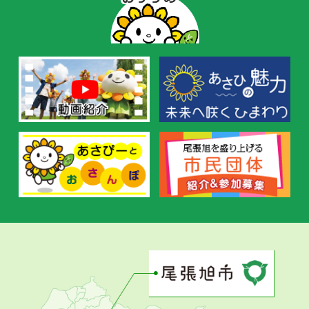
ー
の
お
す
す
め