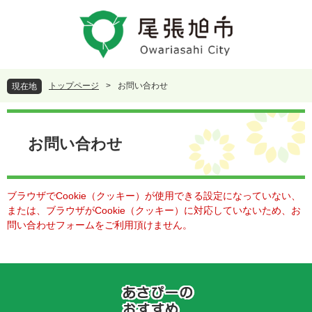
ペ
メ
ー
ニ
ジ
ュ
の
ー
先
を
頭
飛
トップページ
>
お問い合わせ
現在地
で
ば
す
し
本
。
て
文
本
お問い合わせ
文
へ
ブラウザでCookie（クッキー）が使用できる設定になっていない、
または、ブラウザがCookie（クッキー）に対応していないため、お
問い合わせフォームをご利用頂けません。
あ
さ
ぴ