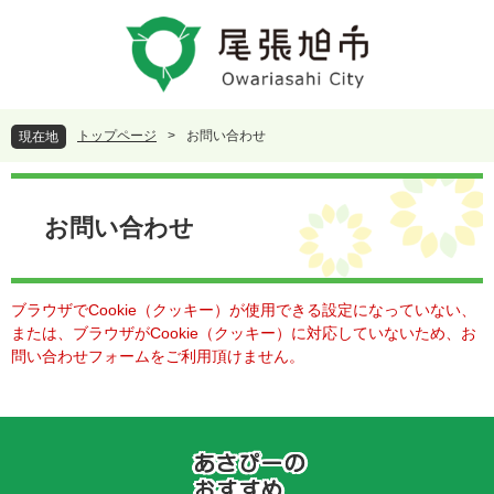
ペ
メ
ー
ニ
ジ
ュ
の
ー
先
を
頭
飛
トップページ
>
お問い合わせ
現在地
で
ば
す
し
本
。
て
文
本
お問い合わせ
文
へ
ブラウザでCookie（クッキー）が使用できる設定になっていない、
または、ブラウザがCookie（クッキー）に対応していないため、お
問い合わせフォームをご利用頂けません。
あ
さ
ぴ