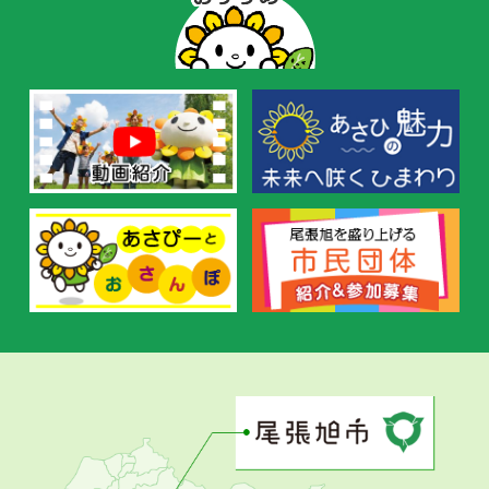
ー
の
お
す
す
め