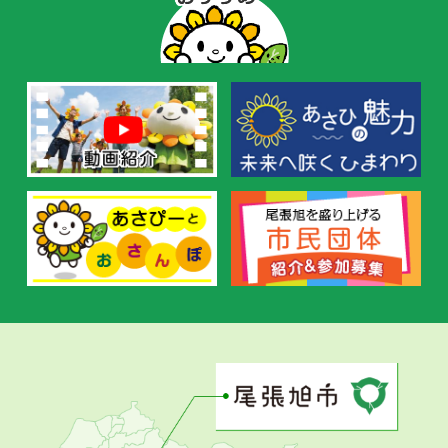
ー
の
お
す
す
め