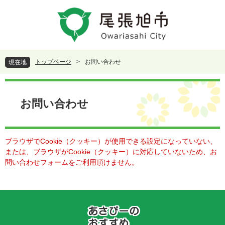
ペ
メ
ー
ニ
ジ
ュ
の
ー
先
を
頭
飛
トップページ
>
お問い合わせ
現在地
で
ば
す
し
本
。
て
文
本
お問い合わせ
文
へ
ブラウザでCookie（クッキー）が使用できる設定になっていない、
または、ブラウザがCookie（クッキー）に対応していないため、お
問い合わせフォームをご利用頂けません。
あ
さ
ぴ