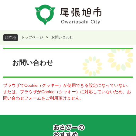
ペ
メ
ー
ニ
ジ
ュ
の
ー
先
を
頭
飛
トップページ
>
お問い合わせ
現在地
で
ば
す
し
本
。
て
文
本
お問い合わせ
文
へ
ブラウザでCookie（クッキー）が使用できる設定になっていない、
または、ブラウザがCookie（クッキー）に対応していないため、お
問い合わせフォームをご利用頂けません。
あ
さ
ぴ