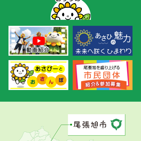
ー
の
お
す
す
め