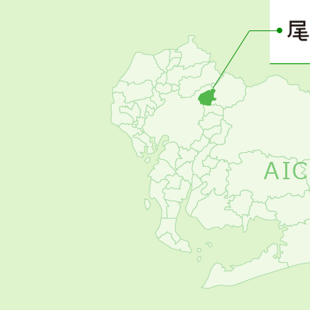
ー
の
お
す
す
め