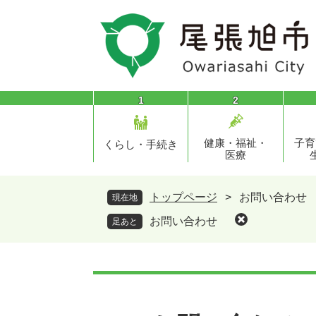
ペ
メ
ー
ニ
ジ
ュ
の
ー
先
を
頭
飛
1
2
で
ば
す
し
健康・福祉・
子育
。
て
くらし・手続き
医療
本
文
へ
トップページ
>
お問い合わせ
現在地
お問い合わせ
足あと
本
文