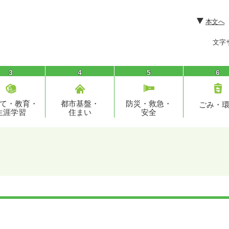
本文へ
文字
3
4
5
6
て・教育・
都市基盤・
防災・救急・
ごみ・
生涯学習
住まい
安全