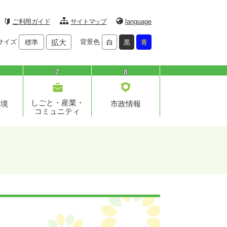
ご利用ガイド
サイトマップ
language
サイズ
拡大
背景色
標準
白
黒
青
7
8
しごと・産業・
環境
市政情報
コミュニティ