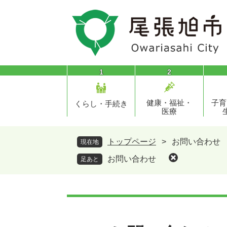
ペ
メ
ー
ニ
ジ
ュ
の
ー
先
を
頭
飛
1
2
で
ば
す
し
健康・福祉・
子育
。
て
くらし・手続き
医療
本
文
へ
トップページ
>
お問い合わせ
現在地
お問い合わせ
足あと
本
文