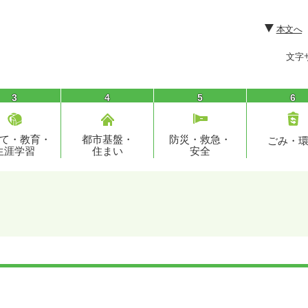
本文へ
文字
3
4
5
6
て・教育・
都市基盤・
防災・救急・
ごみ・
生涯学習
住まい
安全