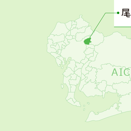
ー
の
お
す
す
め