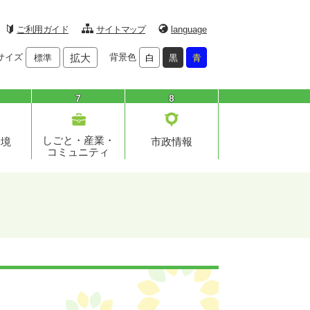
ご利用ガイド
サイトマップ
language
サイズ
拡大
背景色
標準
白
黒
青
7
8
しごと・産業・
環境
市政情報
コミュニティ