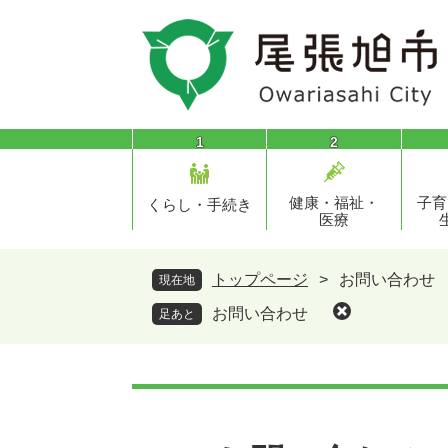
ペ
メ
ー
ニ
ジ
ュ
の
ー
先
を
頭
飛
1
2
で
ば
す
し
健康・福祉・
子育
。
て
くらし・手続き
医療
本
文
へ
トップページ
>
お問い合わせ
現在地
お問い合わせ
足あと
本
文