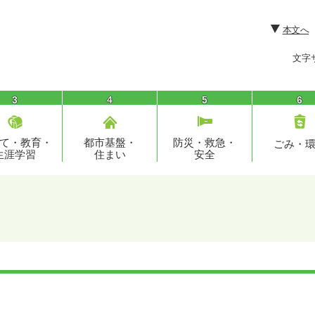
本文へ
文字
3
4
5
6
て・教育・
都市基盤・
防災・救急・
ごみ・
生涯学習
住まい
安全