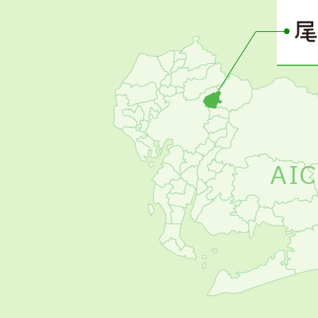
ー
の
お
す
す
め