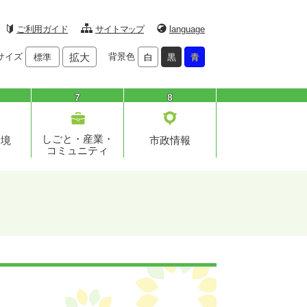
ご利用ガイド
サイトマップ
language
サイズ
拡大
背景色
標準
白
黒
青
7
8
しごと・産業・
環境
市政情報
コミュニティ