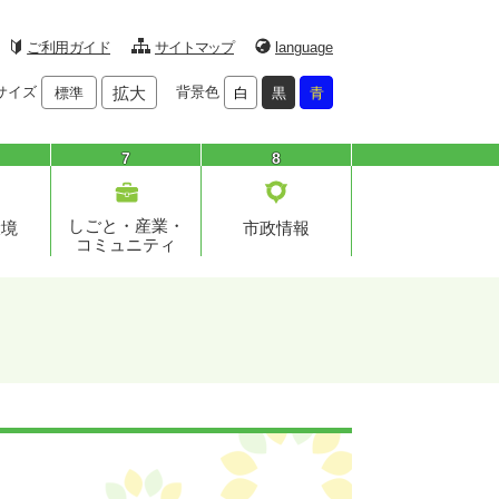
ご利用ガイド
サイトマップ
language
サイズ
拡大
背景色
標準
白
黒
青
7
8
しごと・産業・
環境
市政情報
コミュニティ