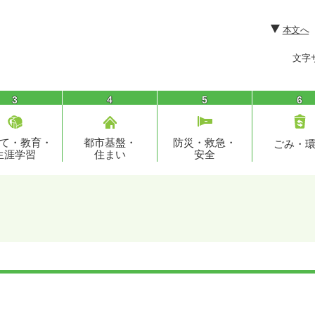
本文へ
文字
3
4
5
6
て・教育・
都市基盤・
防災・救急・
ごみ・
生涯学習
住まい
安全