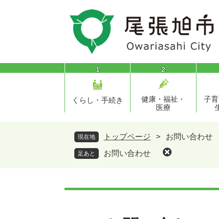
ペ
メ
ー
ニ
ジ
ュ
の
ー
先
を
頭
飛
1
2
で
ば
す
し
健康・福祉・
子育
。
て
くらし・手続き
医療
本
文
へ
トップページ
>
お問い合わせ
現在地
お問い合わせ
足あと
本
文