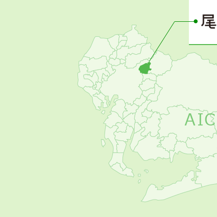
ー
の
お
す
す
め