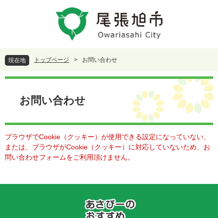
ペ
メ
ー
ニ
ジ
ュ
の
ー
先
を
頭
飛
トップページ
>
お問い合わせ
現在地
で
ば
す
し
本
。
て
文
本
お問い合わせ
文
へ
ブラウザでCookie（クッキー）が使用できる設定になっていない、
または、ブラウザがCookie（クッキー）に対応していないため、お
問い合わせフォームをご利用頂けません。
あ
さ
ぴ