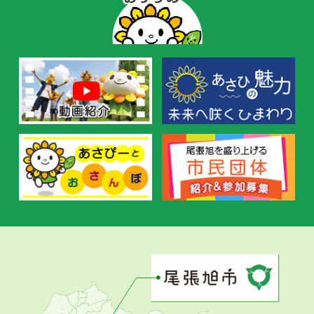
ー
の
お
す
す
め