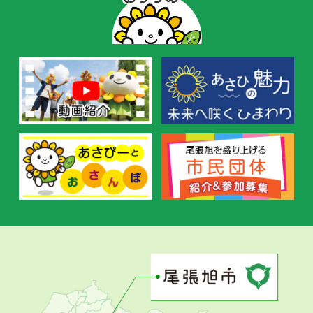
ー
の
お
す
す
め