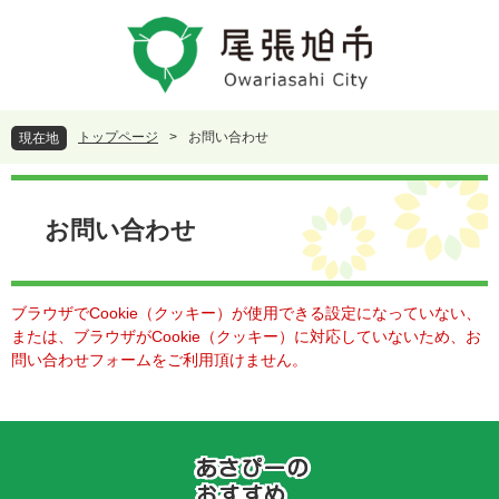
ペ
メ
ー
ニ
ジ
ュ
の
ー
先
を
頭
飛
トップページ
>
お問い合わせ
現在地
で
ば
す
し
本
。
て
文
本
お問い合わせ
文
へ
ブラウザでCookie（クッキー）が使用できる設定になっていない、
または、ブラウザがCookie（クッキー）に対応していないため、お
問い合わせフォームをご利用頂けません。
あ
さ
ぴ