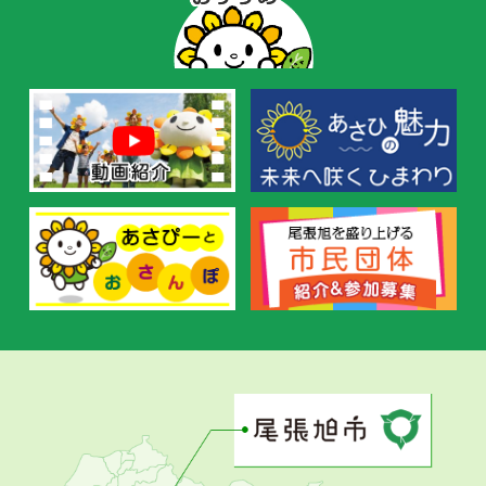
ー
の
お
す
す
め