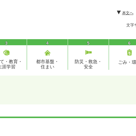
本文へ
文字
3
4
5
6
て・教育・
都市基盤・
防災・救急・
ごみ・
生涯学習
住まい
安全