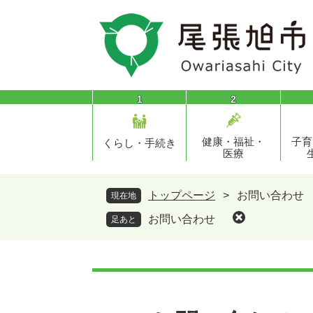
ペ
メ
ー
ニ
ジ
ュ
の
ー
先
を
頭
飛
1
2
で
ば
す
し
健康・福祉・
子育
。
て
くらし・手続き
医療
本
文
へ
トップページ
>
お問い合わせ
現在地
お問い合わせ
足あと
本
文