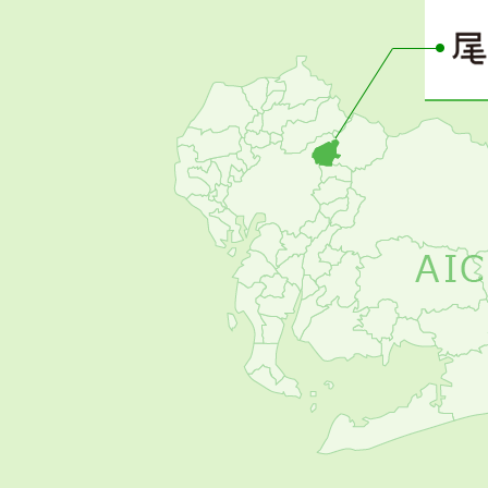
ー
の
お
す
す
め