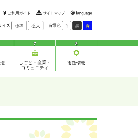
ご利用ガイド
サイトマップ
language
サイズ
拡大
背景色
標準
白
黒
青
7
8
しごと・産業・
環境
市政情報
コミュニティ