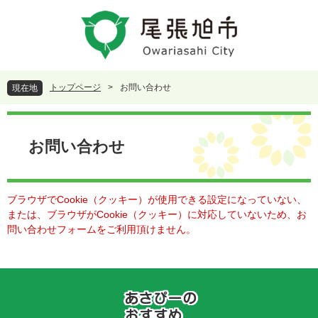
ペ
メ
ー
ニ
ジ
ュ
の
ー
先
を
頭
飛
トップページ
>
お問い合わせ
現在地
で
ば
す
し
本
。
て
文
本
お問い合わせ
文
へ
ブラウザでCookie（クッキー）が使用できる設定になっていない、
または、ブラウザがCookie（クッキー）に対応していないため、お
問い合わせフォームをご利用頂けません。
あ
さ
ぴ