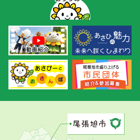
ー
の
お
す
す
め