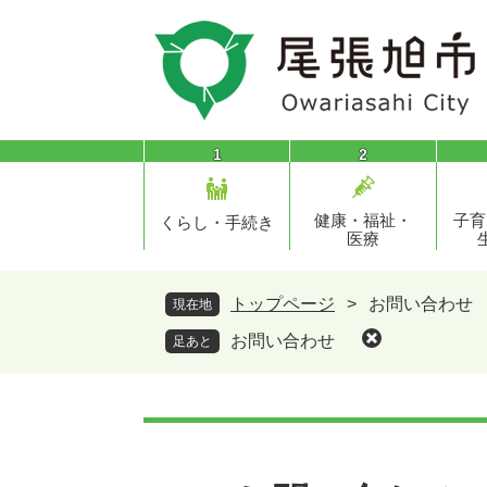
ペ
メ
ー
ニ
ジ
ュ
の
ー
先
を
頭
飛
1
2
で
ば
す
し
健康・福祉・
子育
。
て
くらし・手続き
医療
本
文
へ
トップページ
>
お問い合わせ
現在地
お問い合わせ
足あと
本
文