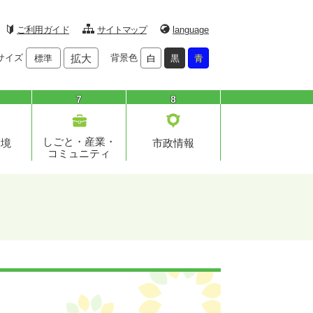
ご利用ガイド
サイトマップ
language
サイズ
拡大
背景色
標準
白
黒
青
7
8
しごと・産業・
環境
市政情報
コミュニティ