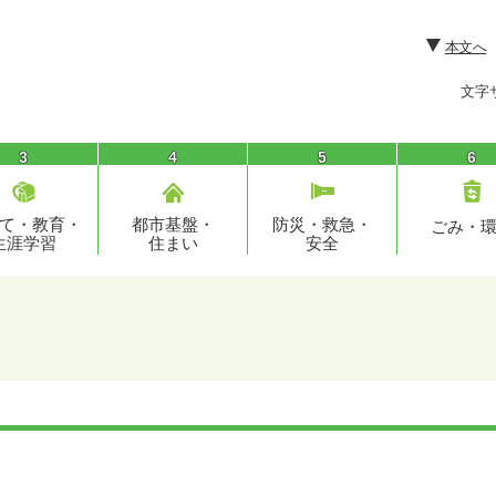
本文へ
文字
3
4
5
6
て・教育・
都市基盤・
防災・救急・
ごみ・
生涯学習
住まい
安全