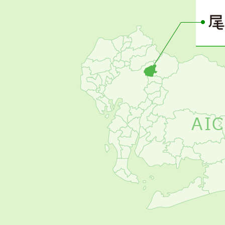
ー
の
お
す
す
め