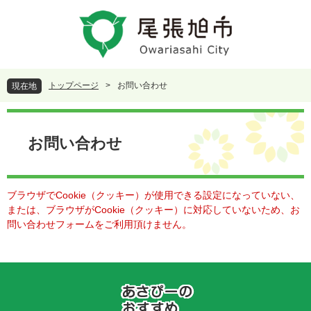
ペ
メ
ー
ニ
ジ
ュ
の
ー
先
を
頭
飛
トップページ
>
お問い合わせ
現在地
で
ば
す
し
本
。
て
文
本
お問い合わせ
文
へ
ブラウザでCookie（クッキー）が使用できる設定になっていない、
または、ブラウザがCookie（クッキー）に対応していないため、お
問い合わせフォームをご利用頂けません。
あ
さ
ぴ