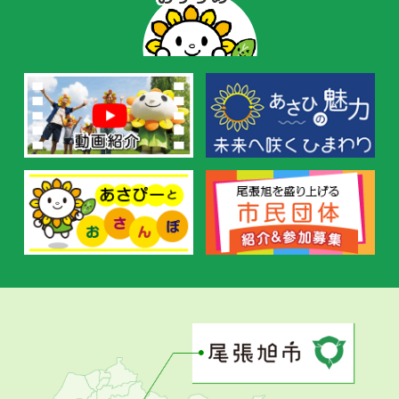
ー
の
お
す
す
め