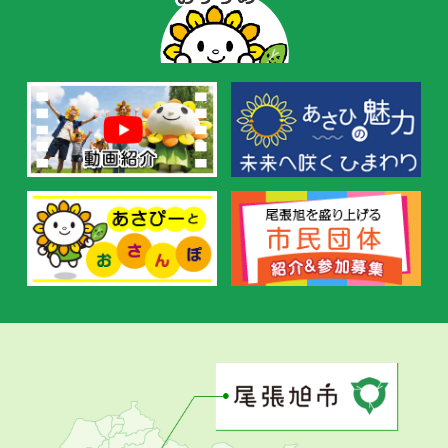
ー
の
お
す
す
め