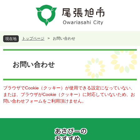
ペ
メ
ー
ニ
ジ
ュ
の
ー
先
を
頭
飛
トップページ
>
お問い合わせ
現在地
で
ば
す
し
本
。
て
文
本
お問い合わせ
文
へ
ブラウザでCookie（クッキー）が使用できる設定になっていない、
または、ブラウザがCookie（クッキー）に対応していないため、お
問い合わせフォームをご利用頂けません。
あ
さ
ぴ