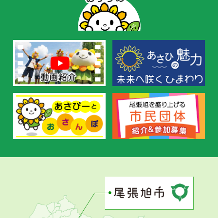
ー
の
お
す
す
め