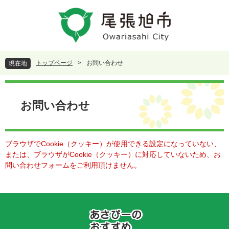
ペ
メ
ー
ニ
ジ
ュ
の
ー
先
を
頭
飛
トップページ
>
お問い合わせ
現在地
で
ば
す
し
本
。
て
文
本
お問い合わせ
文
へ
ブラウザでCookie（クッキー）が使用できる設定になっていない、
または、ブラウザがCookie（クッキー）に対応していないため、お
問い合わせフォームをご利用頂けません。
あ
さ
ぴ