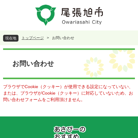
ペ
メ
ー
ニ
ジ
ュ
の
ー
先
を
頭
飛
トップページ
>
お問い合わせ
現在地
で
ば
す
し
本
。
て
文
本
お問い合わせ
文
へ
ブラウザでCookie（クッキー）が使用できる設定になっていない、
または、ブラウザがCookie（クッキー）に対応していないため、お
問い合わせフォームをご利用頂けません。
あ
さ
ぴ