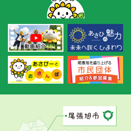
ー
の
お
す
す
め