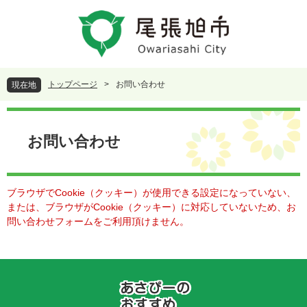
ペ
メ
ー
ニ
ジ
ュ
の
ー
先
を
頭
飛
トップページ
>
お問い合わせ
現在地
で
ば
す
し
本
。
て
文
本
お問い合わせ
文
へ
ブラウザでCookie（クッキー）が使用できる設定になっていない、
または、ブラウザがCookie（クッキー）に対応していないため、お
問い合わせフォームをご利用頂けません。
あ
さ
ぴ