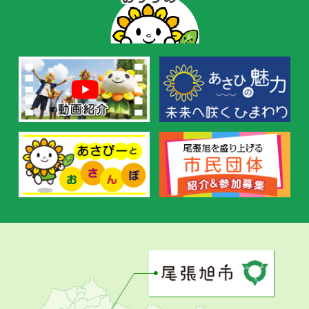
ー
の
お
す
す
め